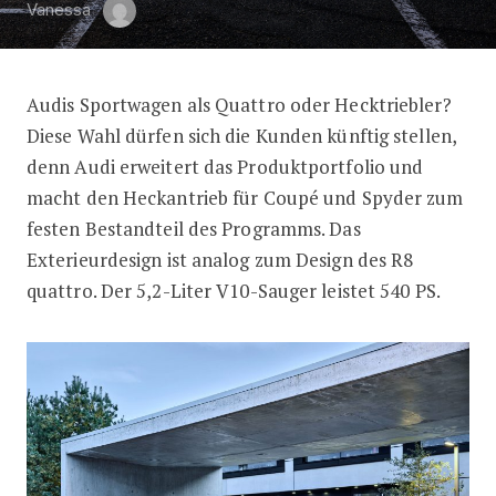
Vanessa
Audis Sportwagen als Quattro oder Hecktriebler?
Audi R8 V10 RWD – Heckantrieb für 
Diese Wahl dürfen sich die Kunden künftig stellen,
denn Audi erweitert das Produktportfolio und
macht den Heckantrieb für Coupé und Spyder zum
festen Bestandteil des Programms. Das
Exterieurdesign ist analog zum Design des R8
quattro. Der 5,2-Liter V10-Sauger leistet 540 PS.