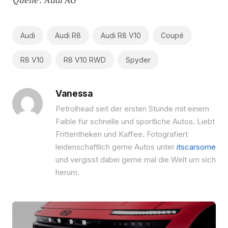
Audi
Audi R8
Audi R8 V10
Coupé
R8 V10
R8 V10 RWD
Spyder
Vanessa
Petrolhead seit der ersten Stunde mit einem
Fai­ble für schnelle und sportliche Autos. Liebt
Frittentheken und Kaf­fee. Fotografiert
leidenschaftlich gerne Autos unter
itscarsome
und vergisst dabei gerne mal die Welt um sich
herum.