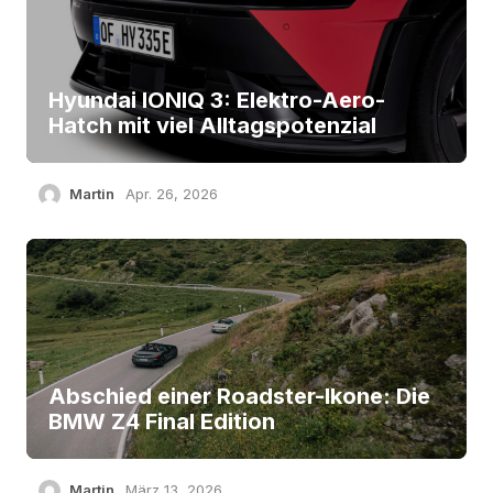
Hyundai IONIQ 3: Elektro-Aero-
Hatch mit viel Alltagspotenzial
Martin
Apr. 26, 2026
Abschied einer Roadster-Ikone: Die
BMW Z4 Final Edition
Martin
März 13, 2026