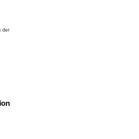
 der
ion