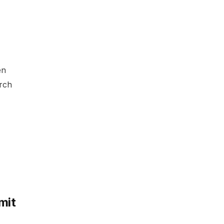
en
rch
mit