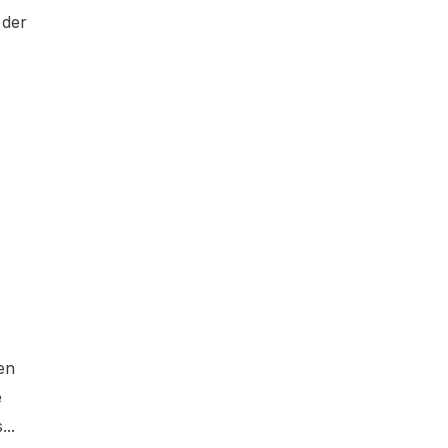
 der
en
e
..