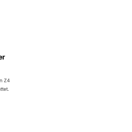
er
en Z4
tet.