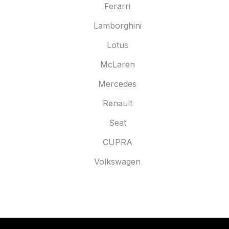
Ferarri
Lamborghini
Lotus
McLaren
Mercedes
Renault
Seat
CUPRA
Volkswagen