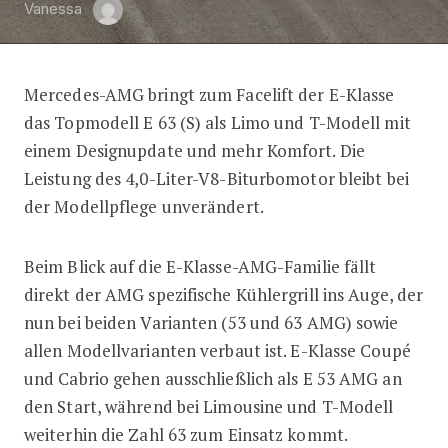
Vanessa
Mercedes-AMG bringt zum Facelift der E-Klasse
Mercedes-AMG E 63 (S): Facelift für
das Topmodell E 63 (S) als Limo und T-Modell mit
einem Designupdate und mehr Komfort. Die
Leistung des 4,0-Liter-V8-Biturbomotor bleibt bei
der Modellpflege unverändert.
Beim Blick auf die E-Klasse-AMG-Familie fällt
direkt der AMG spezifische Kühlergrill ins Auge, der
nun bei beiden Varianten (53 und 63 AMG) sowie
allen Modellvarianten verbaut ist. E-Klasse Coupé
und Cabrio gehen ausschließlich als E 53 AMG an
den Start, während bei Limousine und T-Modell
weiterhin die Zahl 63 zum Einsatz kommt.