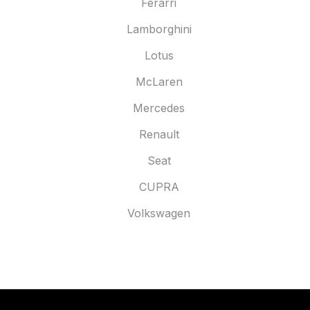
Ferarri
Lamborghini
Lotus
McLaren
Mercedes
Renault
Seat
CUPRA
Volkswagen