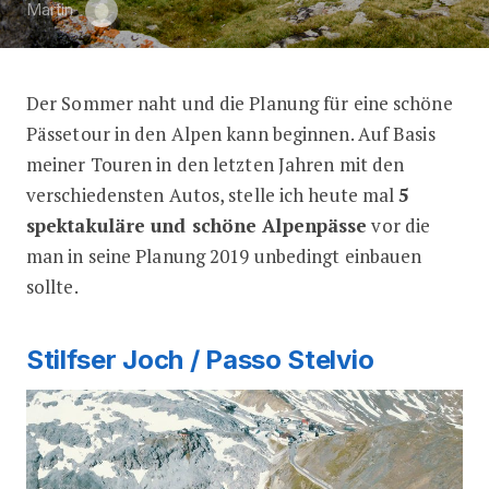
Martin
Der Sommer naht und die Planung für eine schöne
5 spektakuläre und schöne Alpenpäs
Pässetour in den Alpen kann beginnen. Auf Basis
meiner Touren in den letzten Jahren mit den
verschiedensten Autos, stelle ich heute mal
5
spektakuläre und schöne Alpenpässe
vor die
man in seine Planung 2019 unbedingt einbauen
sollte.
Stilfser Joch / Passo Stelvio