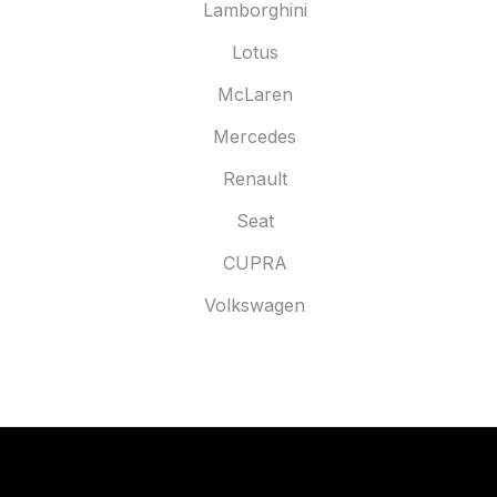
Lamborghini
Lotus
McLaren
Mercedes
Renault
Seat
CUPRA
Volkswagen