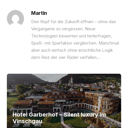
Martin
Den Kopf für die Zukunft öffnen – ohne das
Vergangene zu vergessen. Neue
Technologien bewerten und hinterfragen,
Spaß- mit Sparfaktor vergleichen. Manchmal
aber auch einfach ohne ersichtliche Logik
dem Reiz der vier Räder verfallen…
Hotel Garberhof – Silent luxury im
Vinschgau