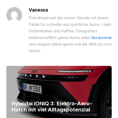
Vanessa
Petrolhead seit der ersten Stunde mit einem
Fai­ble für schnelle und sportliche Autos. Liebt
Frittentheken und Kaf­fee. Fotografiert
leidenschaftlich gerne Autos unter
itscarsome
und vergisst dabei gerne mal die Welt um sich
herum.
Hyundai IONIQ 3: Elektro-Aero-
Hatch mit viel Alltagspotenzial