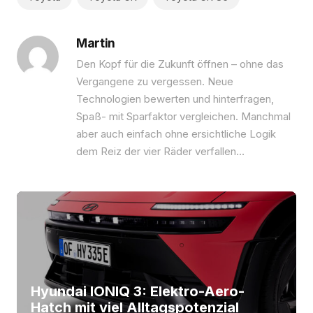
Martin
Den Kopf für die Zukunft öffnen – ohne das
Vergangene zu vergessen. Neue
Technologien bewerten und hinterfragen,
Spaß- mit Sparfaktor vergleichen. Manchmal
aber auch einfach ohne ersichtliche Logik
dem Reiz der vier Räder verfallen…
Hyundai IONIQ 3: Elektro-Aero-
Hatch mit viel Alltagspotenzial