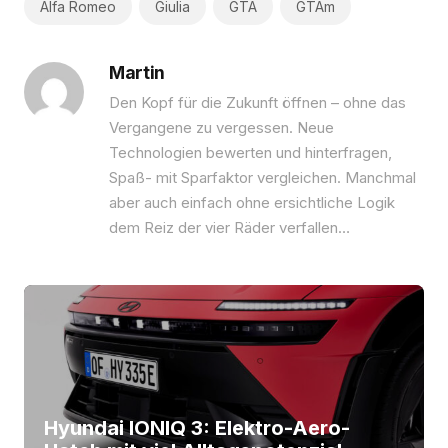
Alfa Romeo
Giulia
GTA
GTAm
Martin
Den Kopf für die Zukunft öffnen – ohne das
Vergangene zu vergessen. Neue
Technologien bewerten und hinterfragen,
Spaß- mit Sparfaktor vergleichen. Manchmal
aber auch einfach ohne ersichtliche Logik
dem Reiz der vier Räder verfallen…
Hyundai IONIQ 3: Elektro-Aero-