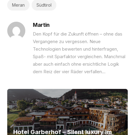
Meran
Südtirol
Martin
Den Kopf für die Zukunft öffnen – ohne das
Vergangene zu vergessen. Neue
Technologien bewerten und hinterfragen,
Spaß- mit Sparfaktor vergleichen. Manchmal
aber auch einfach ohne ersichtliche Logik
dem Reiz der vier Räder verfallen…
Hotel Garberhof – Silent luxury im