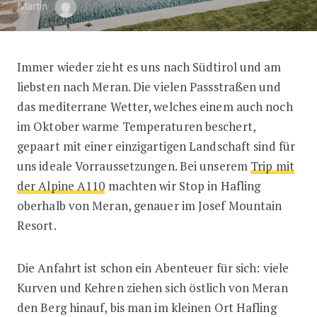
Martin
Immer wieder zieht es uns nach Südtirol und am
Das Josef Mountain Resort in Haflin
liebsten nach Meran. Die vielen Passstraßen und
das mediterrane Wetter, welches einem auch noch
im Oktober warme Temperaturen beschert,
gepaart mit einer einzigartigen Landschaft sind für
uns ideale Vorraussetzungen. Bei unserem
Trip mit
der Alpine A110
machten wir Stop in Hafling
oberhalb von Meran, genauer im Josef Mountain
Resort.
Die Anfahrt ist schon ein Abenteuer für sich: viele
Kurven und Kehren ziehen sich östlich von Meran
den Berg hinauf, bis man im kleinen Ort Hafling