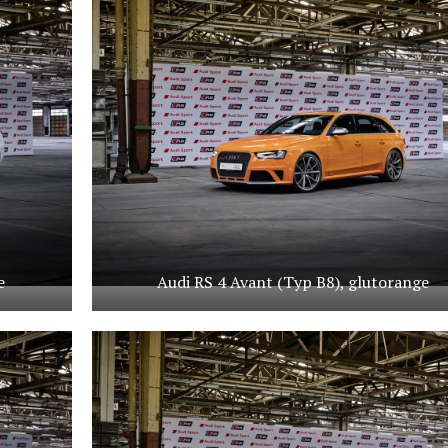
e
Audi RS 4 Avant (Typ B8), glutorange