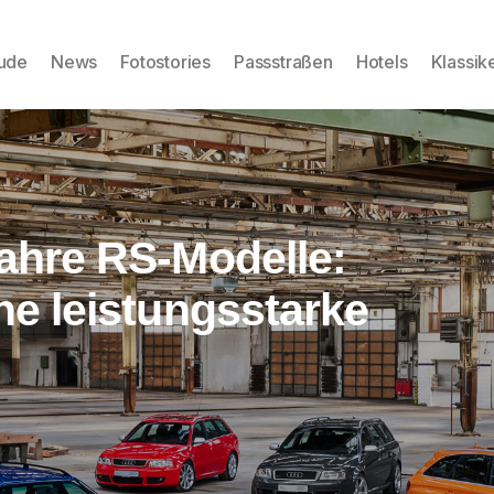
eude
News
Fotostories
Passstraßen
Hotels
Klassik
Jahre RS-Modelle:
ine leistungsstarke