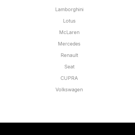
Lamborghini
Lotus
McLaren
Mercedes
Renault
Seat
CUPRA
Volkswagen