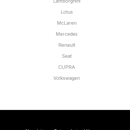
Lamborghini
Lotus
McLaren
Mercedes
Renault
Seat
CUPRA
Volkswagen