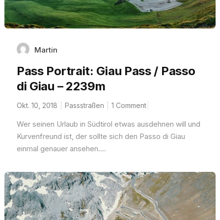
Martin
Pass Portrait: Giau Pass / Passo
di Giau – 2239m
Okt. 10, 2018
Passstraßen
1 Comment
Wer seinen Urlaub in Südtirol etwas ausdehnen will und
Kurvenfreund ist, der sollte sich den Passo di Giau
einmal genauer ansehen....