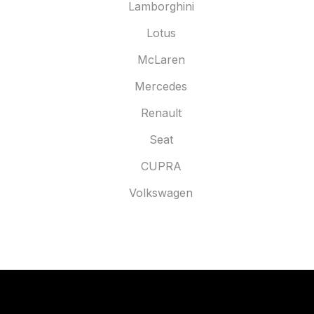
Lamborghini
Lotus
McLaren
Mercedes
Renault
Seat
CUPRA
Volkswagen