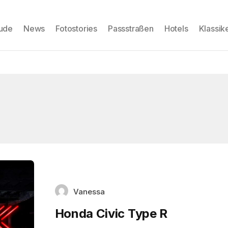
eude
News
Fotostories
Passstraßen
Hotels
Klassik
Vanessa
Honda Civic Type R