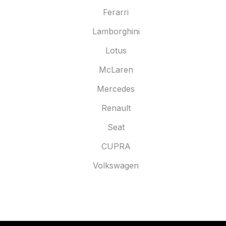
Ferarri
Lamborghini
Lotus
McLaren
Mercedes
Renault
Seat
CUPRA
Volkswagen