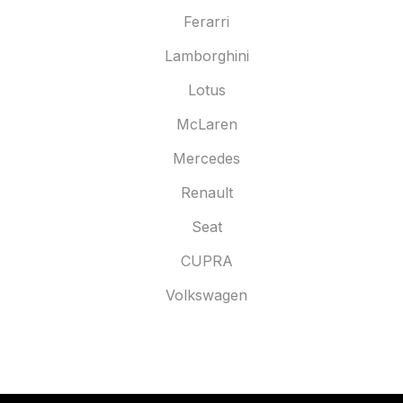
Ferarri
Lamborghini
Lotus
McLaren
Mercedes
Renault
Seat
CUPRA
Volkswagen