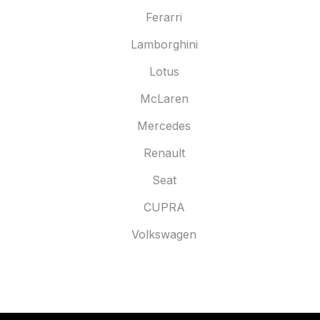
Ferarri
Lamborghini
Lotus
McLaren
Mercedes
Renault
Seat
CUPRA
Volkswagen